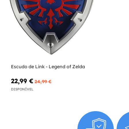
Escudo de Link - Legend of Zelda
22,99 €
24,99 €
DISPONÍVEL