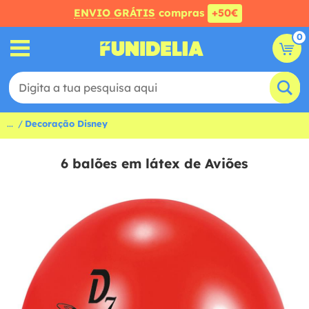
ENVIO GRÁTIS
compras
+50€
0
...
Decoração Disney
6 balões em látex de Aviões