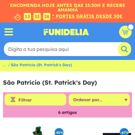
ENCOMENDA HOJE ANTES DAS 15:30H E RECEBE
AMANHÃ
* PORTES GRÁTIS DESDE 50€
:
:
13
33
28
...
São Patrício (St. Patrick's Day)
São Patrício (St. Patrick's Day)
Filtrar
6
artigos
-45%
-47%