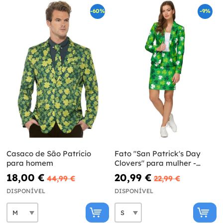
-60%
-9%
Casaco de São Patrício
Fato "San Patrick's Day
para homem
Clovers" para mulher -
Suitmeister
18,00 €
20,99 €
44,99 €
22,99 €
DISPONÍVEL
DISPONÍVEL