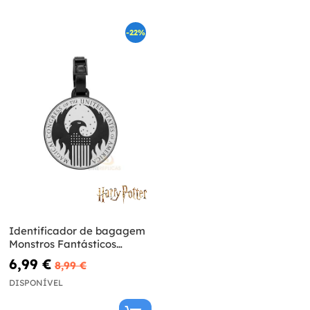
-22%
Identificador de bagagem
Monstros Fantásticos
Macusa
6,99 €
8,99 €
DISPONÍVEL