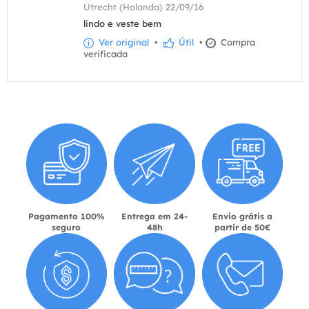
Utrecht (Holanda) 22/09/16
lindo e veste bem
Ver original
•
Útil
•
Compra
verificada
Pagamento 100%
Entrega em 24-
Envio grátis a
seguro
48h
partir de 50€