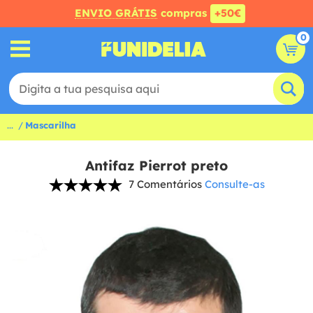
ENVIO GRÁTIS
compras
+50€
0
...
Mascarilha
Antifaz Pierrot preto
7 Comentários
Consulte-as