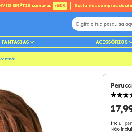
NVIO GRÁTIS
compras
+50€
Restantes compras
desd
FANTASIAS
ACESSÓRIOS
Rastafári
Peruca
17,9
Inclui:
per
Não inclui