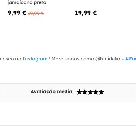
jamaicano preta
9,99 €
19,99 €
19,99 €
onosco no
Instagram
! Marque-nos como @funidelia +
#Fun
Avaliação média: