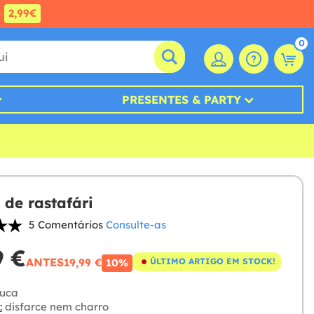
e
2,99€
0
PRESENTES & PARTY
 de rastafári
5 Comentários
Consulte-as
9 €
ANTES
19,99 €
ÚLTIMO ARTIGO EM STOCK!
10%
uca
:
disfarce nem charro