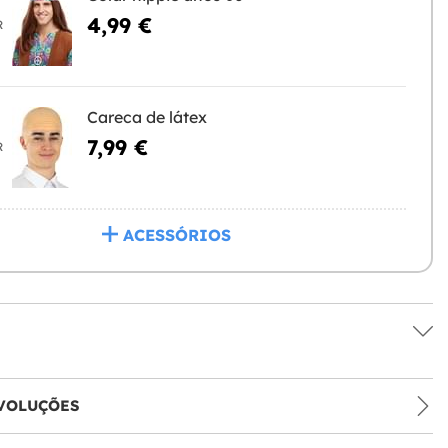
4,99 €
R
Careca de látex
7,99 €
R
ACESSÓRIOS
VOLUÇÕES