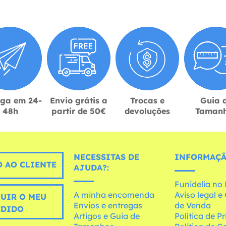
ega em 24-
Envio grátis a
Trocas e
Guia 
48h
partir de 50€
devoluções
Taman
NECESSITAS DE
INFORMAÇÃ
 AO CLIENTE
AJUDA?:
Funidelia n
A minha encomenda
Aviso legal 
UIR O MEU
Envios e entregas
de Venda
EDIDO
Artigos e Guia de
Política de P