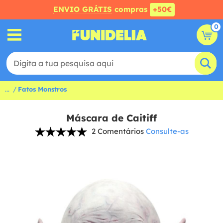
ENVIO GRÁTIS
compras
+50€
0
...
Fatos Monstros
Máscara de Caitiff
2 Comentários
Consulte-as