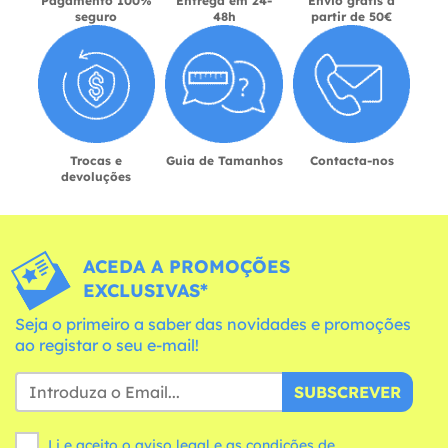
Pagamento 100%
Entrega em 24-
Envio grátis a
seguro
48h
partir de 50€
Trocas e
Guia de Tamanhos
Contacta-nos
devoluções
ACEDA A PROMOÇÕES
EXCLUSIVAS*
Seja o primeiro a saber das novidades e promoções
ao registar o seu e-mail!
SUBSCREVER
Li e aceito o aviso legal e as
condições
de