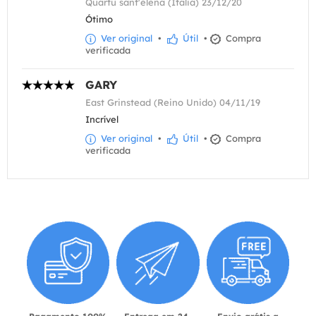
Quartu sant'elena (Itália) 23/12/20
Ótimo
Ver original
•
Útil
•
Compra
verificada
GARY
East Grinstead (Reino Unido) 04/11/19
Incrível
Ver original
•
Útil
•
Compra
verificada