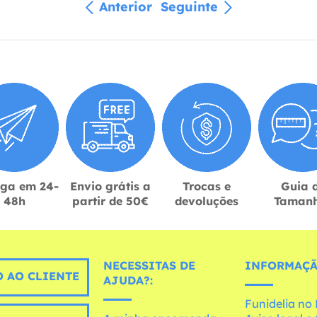
Anterior
Seguinte
ega em 24-
Envio grátis a
Trocas e
Guia 
48h
partir de 50€
devoluções
Taman
NECESSITAS DE
INFORMAÇÃ
 AO CLIENTE
AJUDA?:
Funidelia n