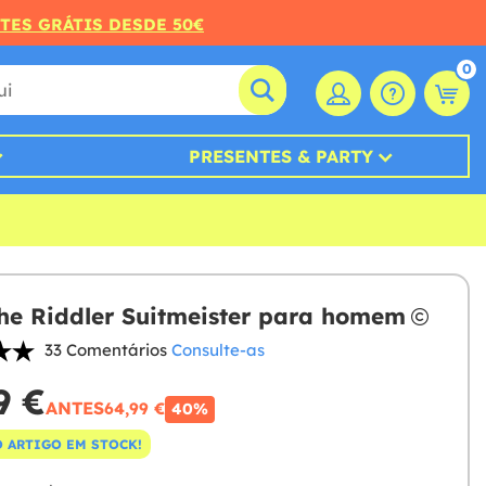
RTES GRÁTIS DESDE 50€
0
PRESENTES & PARTY
he Riddler Suitmeister para homem
33 Comentários
Consulte-as
9 €
ANTES
64,99 €
40%
 ARTIGO EM STOCK!