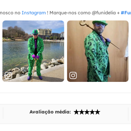
onosco no
Instagram
! Marque-nos como @funidelia +
#Fun
Avaliação média: