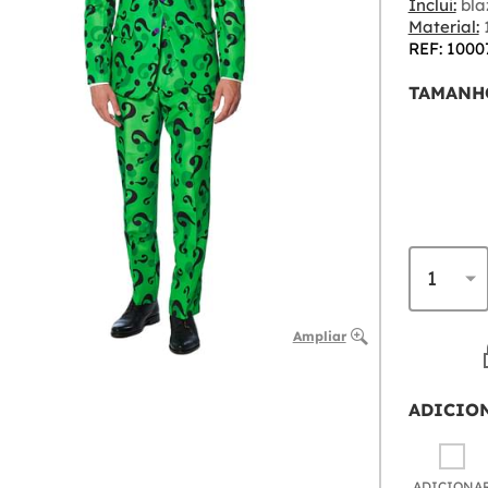
Inclui:
bla
Material:
1
REF: 1000
TAMANH
Ampliar
ADICIO
ADICIONA