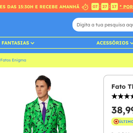
:
:
S DAS 15:30H E RECEBE AMANHÃ
* PO
07
27
16
FANTASIAS
ACESSÓRIOS
Fatos Enigma
Fato T
38,9
ÚLTIMO