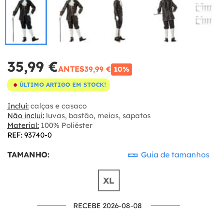
35,99 €
ANTES
39,99 €
10%
ÚLTIMO ARTIGO EM STOCK!
Inclui:
calças e casaco
Não inclui:
luvas, bastão, meias, sapatos
Material:
100% Poliéster
REF: 93740-0
TAMANHO:
Guia de tamanhos
XL
RECEBE 2026-08-08