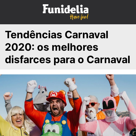
S
k
i
p
Tendências Carnaval
t
o
2020: os melhores
c
o
disfarces para o Carnaval
n
t
e
n
t