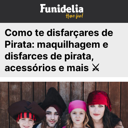
S
k
i
p
Como te disfarçares de
t
o
Pirata: maquilhagem e
c
o
disfarces de pirata,
n
acessórios e mais ⚔
t
e
n
t