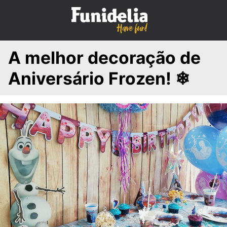
S
k
i
p
A melhor decoração de
t
o
Aniversário Frozen! ❄
c
o
n
t
e
n
t