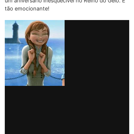
um aniversário inesquecível no Reino do Gelo. É
tão emocionante!