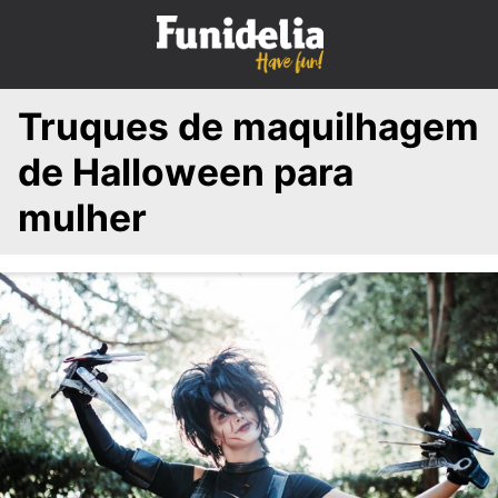
S
k
i
p
Truques de maquilhagem
t
o
de Halloween para
c
o
mulher
n
t
e
n
t