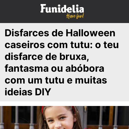
S
k
i
p
Disfarces de Halloween
t
o
caseiros com tutu: o teu
c
o
disfarce de bruxa,
n
fantasma ou abóbora
t
e
com um tutu e muitas
n
t
ideias DIY